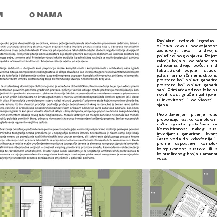
M
O NAMA
Projektni zadatak izgrađen
očitava, kako u podvojenost
zadatkom, tako i u dvojnos
pojedinačnog objekta. Pojam 
relacije koja su određena mat
odnosima dvaju početnih da
fakultetskih odjela i stude
jedan harmonični arhitektonsk
prostora koji objekt generir
prostora koji objekt gene
sebi. Primjerice odnos lokalne 
novih dostignuća i zahtjeva 
učinkovitosti i održivosti. P
sjene.
Propitkivanjem pitanja rel
prepoziciju razlike kompleksno
naša zgrada pokušava odg
Kompliciranost nekog sus
invarijantu generiranu kvan
često vode do kakofonije i d
prema uspostavi komplek
kompleksnost sustava ili 
kontroliranog broja elemenata
veza.