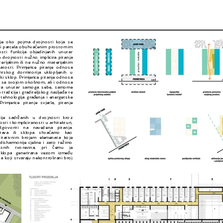
 je oko pojma dvojnosti koja se
i parcela obuhvaćenim prostornim
ti funkcija objedinjenih unutar
dvojnosti nužno implicira pitanja
erijalnim ili ne nužno materijalnim
tosti. Primjerice pitanje odnosa
ntskog dormitorija uklopljenih u
i sklop. Primjerice pitanje odnosa
a sa svojom okolinom, ali i odnosa
rira unutar samoga sebe, samome
tradicije i graditeljskog nasljeđa te
tehnologija građenja i energetske
rimjerice pitanje svjetla, pitanje
acije sadržanih u dvojnosti kroz
sti i kompliciranosti u arhitekturi,
ovoriti na navedena pitanja.
tava ili sklopa shvaćamo kao
titativnim brojem elemenata koje
isharmonije cjeline i zato težimo
snih tvorevina, pri čemu je
sklopa generirana vezom između
 koji stvaraju nekontrolirani broj